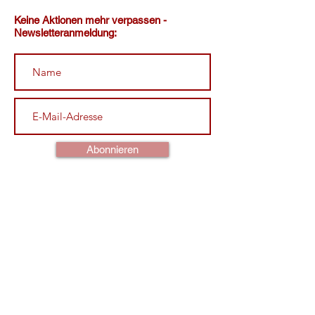
Keine Aktionen mehr verpassen -
Newsletteranmeldung:
Abonnieren
Ich habe den
Datenschutzhinweis
gelesen.
Impressum
Datenschutz
© 2026 Fleischerei Pusch